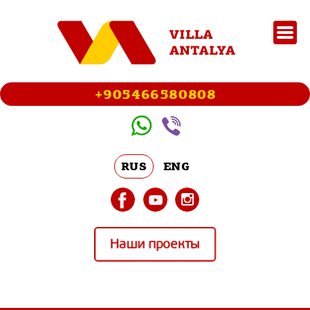
+905466580808
RUS
ENG
Наши проекты