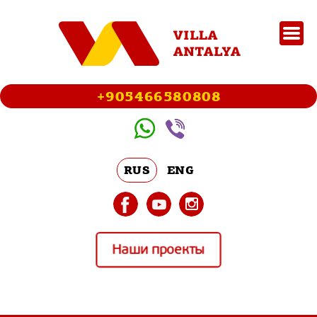
+905466580808
RUS
ENG
Наши проекты