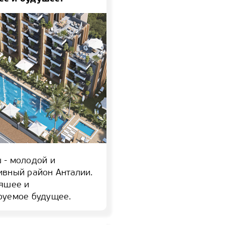
 - молодой и
ивный район Анталии.
ояшее и
руемое будущее.