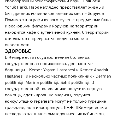
своеобразный этнографический парк - Folklorik
Yoruk Parki. Парк наглядно представляет жизнь и
быт древних кочевников здешних мест – йоруков.
Помимо этнографического музея с предметами быта
и восковыми фигурами йоруков на территории
находится кафе с аутентичной кухней. С территории
открываются прекрасные виды на море и
окрестности.
ЗДОРОВЬЕ
В Кемере есть государственная больница,
государственная поликлиника, две частные
больницы – Kemer Yaşam Hastanesi и Kemer Anadolu
Hastanesi, и несколько частных поликлиник - Derman
polikliniği, Marina polikliniği, Sahil polikliniği. В
государственной поликлинике получить первую
помощь, сдать кровь на анализы, получить
консультацию терапевта могут не только турецкие
граждане, но и иностранцы с ВНЖ. ВКемере есть и
несколько частных стоматологических кабинетов,