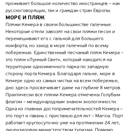
проживает большое количество иностранцев – как
русскоговорящих, так и граждан стран Европы.
МОРЕ И ПЛЯЖ
Пляжи Кемера в своем большинстве галечные.
Некоторые отели завозят на свои пляжи песок и
перемешивают его с галькой для большего
комфорта, но заход в море галечный по всему
побережью. Единственный песчаный пляж Кемера –
это пляж «Лунный Свет», который находится на
территории одноименного парка по западную
сторону порта Кемера. Благодаря гальке, море в
Кемере одно из самых чистых на всем побережье,
дно здесь просвечивает даже на глубине 8 метров.
Практически все пляжи Кемера отмечены Голубым
флагом – международным знаком экологичности.
Одна из главных достопримечательностей Кемера –
это порт и гавань с пристанью для яхт – Marina. Порт
работает круглосуточно уже на протяжении 24 лет,
лицензирован министерством туризма. Помимо