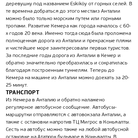
деревушку под названием Eskiköy от горных селей. В
те времена добраться до этого местаиз Анталии
можно было только морским путем или горными
тропами. Развитие Кемера как города началось с 60-
х годов 20 века. Именно тогда сюда была проложена
полноценная дорога из Анталии и прекрасные пляжи
и чистейшее море заинтересовали первых туристов.
За последние годы дорога из Анталии в Кемер и
обратно значительно преобразилась и сократилась
благодаря построенным туннелям. Теперь до
Кемера на машине из Анталии можно доехать за 20-
25 минут.
ТРАНСПОРТ
Из Кемера в Анталию и обратно налажено
регулярное автобусное сообщение. Автобусы-
маршрутки отправляются с автовокзала Анталии, а
также с остановки напротив ТЦ Мигрос в Коньяалты.
Сесть на автобус можно также на любой автобусной
остановке на Ататюрк бульваре в Коньяалты. В