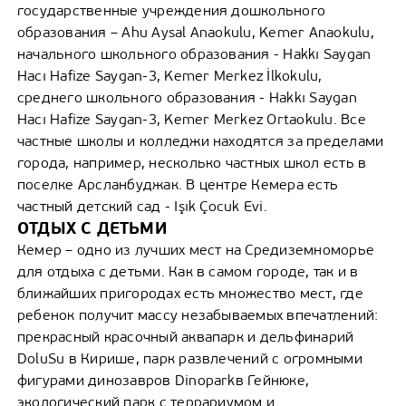
государственные учреждения дошкольного
образования – Ahu Aysal Anaokulu, Kemer Anaokulu,
начального школьного образования - Hakkı Saygan
Hacı Hafize Saygan-3, Kemer Merkez İlkokulu,
среднего школьного образования - Hakkı Saygan
Hacı Hafize Saygan-3, Kemer Merkez Ortaokulu. Все
частные школы и колледжи находятся за пределами
города, например, несколько частных школ есть в
поселке Арсланбуджак. В центре Кемера есть
частный детский сад - Işık Çocuk Evi.
ОТДЫХ С ДЕТЬМИ
Кемер – одно из лучших мест на Средиземноморье
для отдыха с детьми. Как в самом городе, так и в
ближайших пригородах есть множество мест, где
ребенок получит массу незабываемых впечатлений:
прекрасный красочный аквапарк и дельфинарий
DoluSu в Кирише, парк развлечений с огромными
фигурами динозавров Dinoparkв Гейнюке,
экологический парк с террариумом и