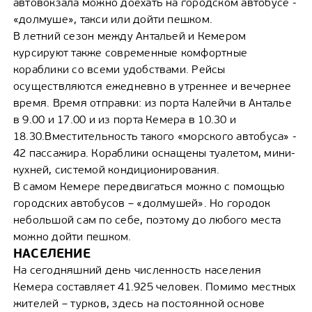
автовокзала можно доехать на городском автобусе -
«долмуше», такси или дойти пешком.
В летний сезон между Антальей и Кемером
курсируют также современные комфортные
кораблики со всеми удобствами. Рейсы
осуществляются ежедневно в утреннее и вечернее
время. Время отправки: из порта Калейчи в Анталье
в 9.00 и 17.00 и из порта Кемера в 10.30 и
18.30.Вместительность такого «морского автобуса» -
42 пассажира. Кораблики оснащены туалетом, мини-
кухней, системой кондиционирования.
В самом Кемере передвигаться можно с помощью
городских автобусов – «долмушей». Но городок
небольшой сам по себе, поэтому до любого места
можно дойти пешком.
НАСЕЛЕНИЕ
На сегодняшний день численность населения
Кемера составляет 41.925 человек. Помимо местных
жителей – турков, здесь на постоянной основе