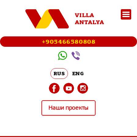
+905466580808
RUS
ENG
Наши проекты