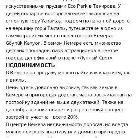
искусственными прудами Eco Park в Текирова. У
детей постарше восторг вызывает экскурсия на
огненную гору Yanartaş, подъем по канатной дороге
на вершину горы Тахталы, путешествие в одно из
самых красивых мест в окрестностях Кемера –
Göynük Kanyon. В самом Кемере есть множество
детских площадок, парк аттракционов в центре
города, дельфинарий в парке «Лунный Свет».
НЕДВИЖИМОСТЬ
В Кемере на продажу можно найти как квартиры, так
и виллы.
Цены здесь довольно высокие, так как земля в
Кемере и пригородах дорогая, часто рассчитанная на
постройку зданий не выше двух этажей. Также на
ценообразование влияет и разрешенный процент
застройки участка - всего 20%.
В центре Кемера недвижимость дорогая, но всегда
можно поискать квартиру или домик в пригородах