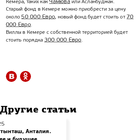
Чамюва
Кемера, таких как
или Асланбуджак.
Старый фонд в Кемере можно приобрести за цену
50 000 Евро
70
около
, новый фонд будет стоить от
000 Евро
.
Виллы в Кемере с собственной территорией будет
300 000 Евро
стоить порядка
.
Другие статьи
25
тынташ, Анталия.
ее и будушее.