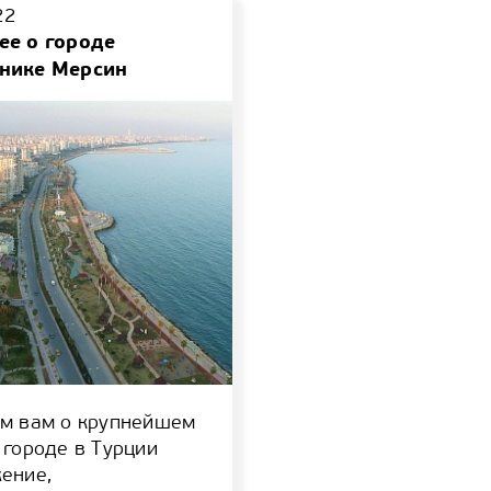
22
ее о городе
нике Мерсин
м вам о крупнейшем
 городе в Турции
ение,