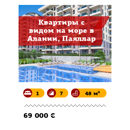
Квартиры с
видом на море в
Алании, Паяллар
1
7
48 м²
69 000 €