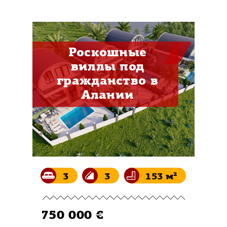
Роскошные
виллы под
гражданство в
Алании
3
3
153 м²
750 000 €