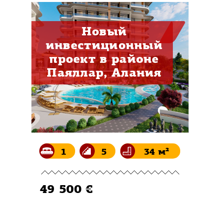
Новый
инвестиционный
проект в районе
Паяллар, Алания
1
5
34 м²
49 500 €