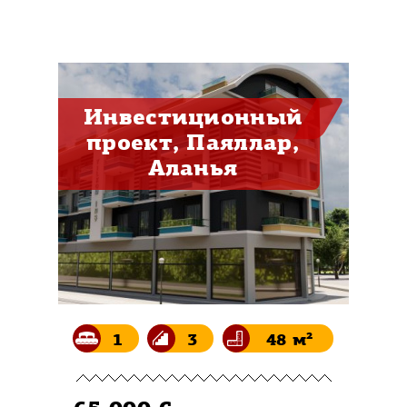
Инвестиционный
проект, Паяллар,
Аланья
1
3
48 м²