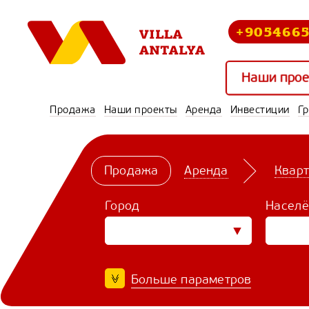
+905466
Наши прое
Продажа
Наши проекты
Аренда
Инвестиции
Г
Продажа
Аренда
Квар
Город
Населё
Больше параметров