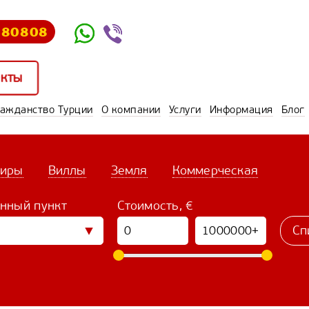
580808
кты
ражданство Турции
О компании
Услуги
Информация
Блог
тиры
Виллы
Земля
Коммерческая
нный пункт
Стоимость, €
Сп