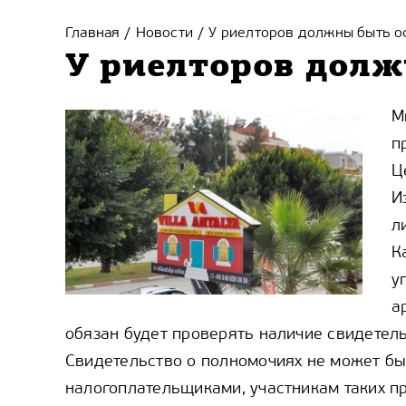
Главная
Новости
У риелторов должны быть о
/
/
У риелторов долж
М
п
Ц
И
л
К
у
а
обязан будет проверять наличие свидетель
Свидетельство о полномочиях не может бы
налогоплательщиками, участникам таких пр