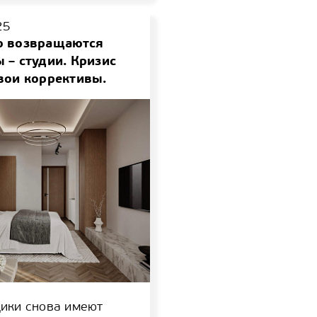
25
ю возвращаются
 – студии. Кризис
вои коррективы.
ики снова имеют