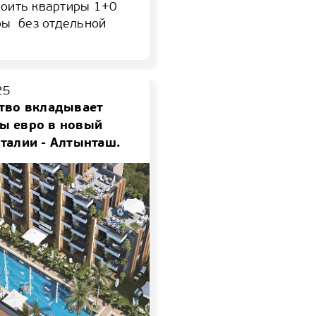
роить квартиры 1+0
ры без отдельной
25
ство вкладывает
ы евро в новый
талии - Алтынташ.