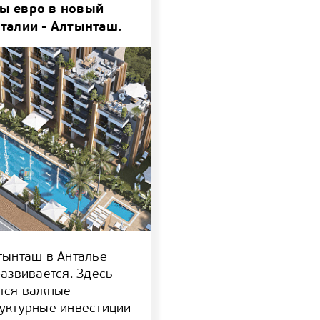
ы евро в новый
талии - Алтынташ.
тынташ в Анталье
развивается. Здесь
тся важные
уктурные инвестиции