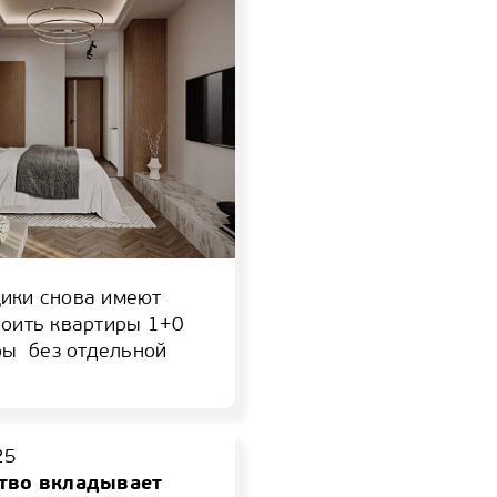
ики снова имеют
роить квартиры 1+0
ры без отдельной
25
ство вкладывает