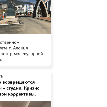
рственном
ете г. Аланья
 центр молекулярной
.
25
ю возвращаются
 – студии. Кризис
вои коррективы.