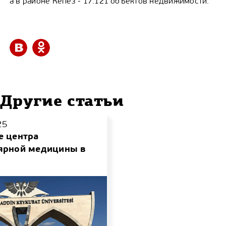
а в районе Кепез - 17.121 объектов недвижимости.
Другие статьи
25
е центра
ярной медицины в