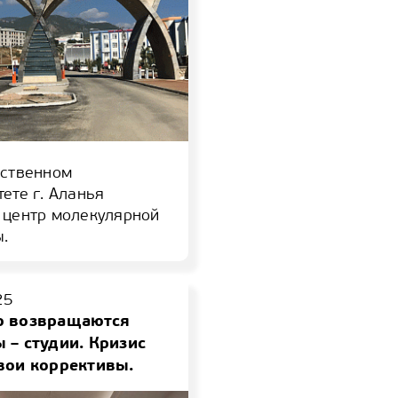
рственном
ете г. Аланья
 центр молекулярной
.
25
ю возвращаются
 – студии. Кризис
вои коррективы.