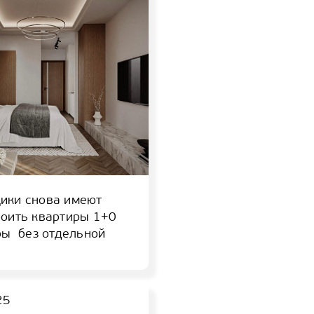
ики снова имеют
роить квартиры 1+0
ры без отдельной
25