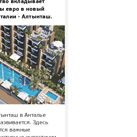
ство вкладывает
ы евро в новый
талии - Алтынташ.
тынташ в Анталье
развивается. Здесь
тся важные
уктурные инвестиции