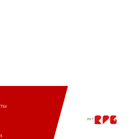
кты
2017
я