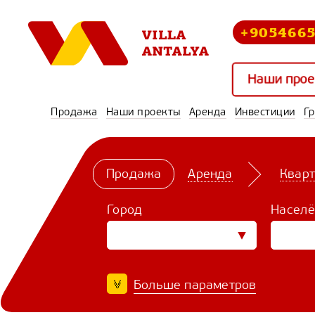
+905466
Наши прое
Продажа
Наши проекты
Аренда
Инвестиции
Г
Продажа
Аренда
Квар
Город
Населё
Больше параметров