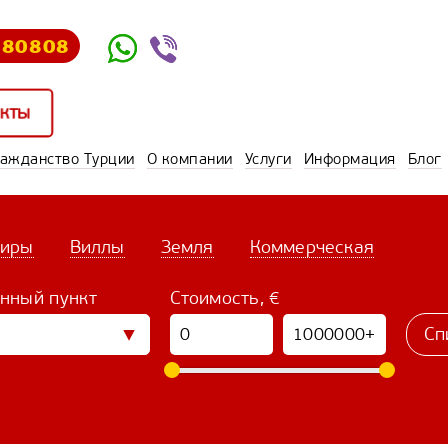
580808
кты
ражданство Турции
О компании
Услуги
Информация
Блог
тиры
Виллы
Земля
Коммерческая
нный пункт
Стоимость, €
Сп