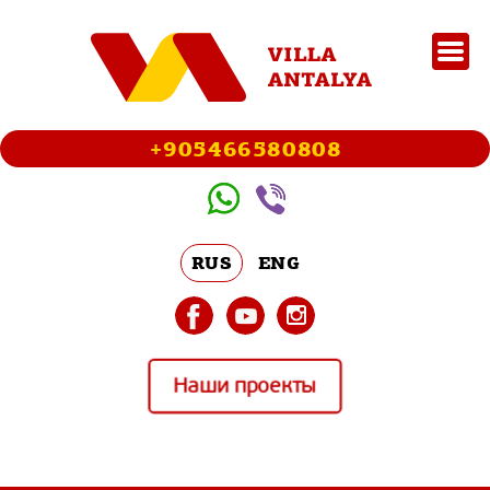
+905466580808
RUS
ENG
Наши проекты