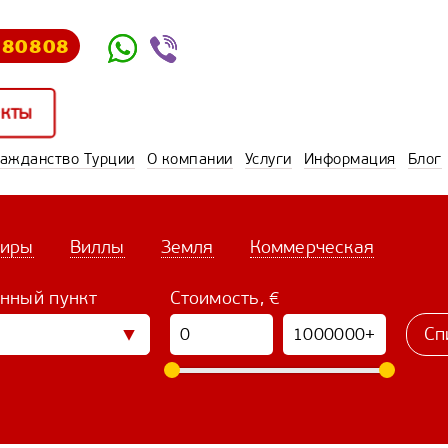
580808
кты
ражданство Турции
О компании
Услуги
Информация
Блог
тиры
Виллы
Земля
Коммерческая
нный пункт
Стоимость, €
Сп