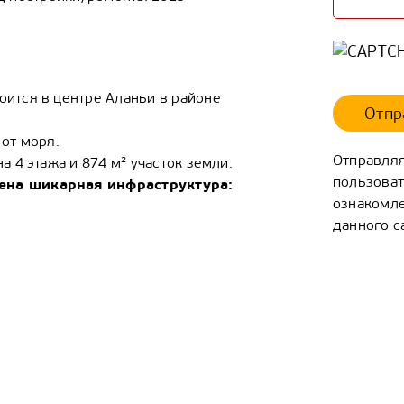
оится в центре Аланьи в районе
Отпр
 от моря.
Отправляя
а 4 этажа и 874 м² участок земли.
пользова
ена шикарная инфраструктура
:
ознакомле
данного с