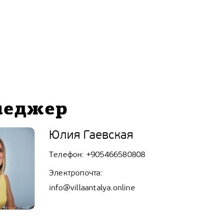
неджер
Юлия Гаевская
Телефон:
+905466580808
Электропочта:
info@villaantalya.online