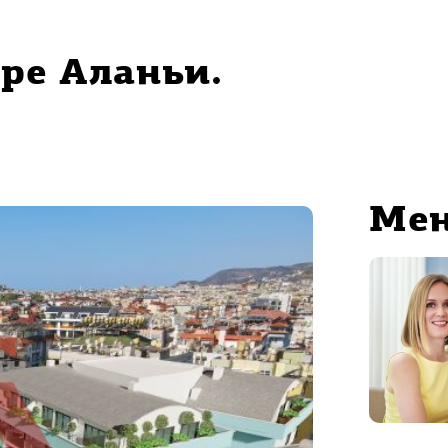
тре Аланьи.
Ме