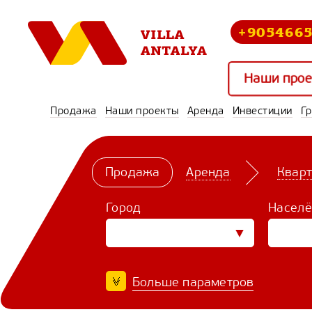
+905466
Наши прое
Продажа
Наши проекты
Аренда
Инвестиции
Г
Продажа
Аренда
Квар
Город
Населё
Больше параметров