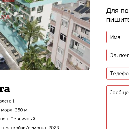
Для по
пишит
та
ален: 1
 моря: 350 м.
нок: Первичный
д постройки/ремонта: 2023