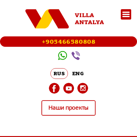
+905466580808
RUS
ENG
Наши проекты