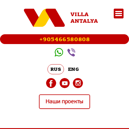
+905466580808
RUS
ENG
Наши проекты