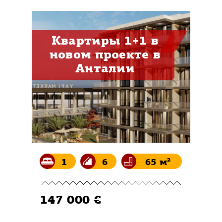
Квартиры 1+1 в
новом проекте в
Анталии
1
6
65 м²
147 000 €