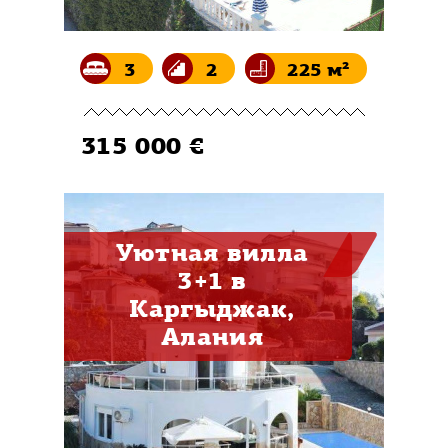
3
2
225 м²
315 000 €
Уютная вилла
3+1 в
Каргыджак,
Алания