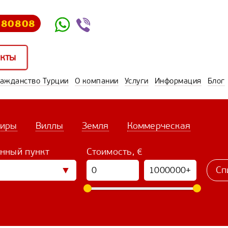
580808
кты
ражданство Турции
О компании
Услуги
Информация
Блог
тиры
Виллы
Земля
Коммерческая
нный пункт
Стоимость, €
Сп