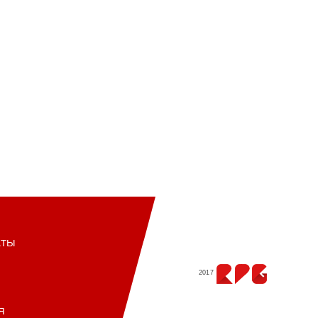
кты
2017
я