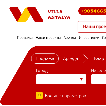
+905466
Наши прое
Продажа
Наши проекты
Аренда
Инвестиции
Г
Продажа
Аренда
Квар
Город
Населё
Больше параметров