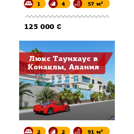
1
4
57 м²
125 000 €
Люкс Таунхаус в
Конаклы, Алания
2
2
91 м²