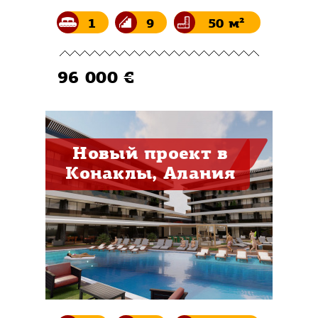
1
9
50 м²
96 000 €
Новый проект в
Конаклы, Алания