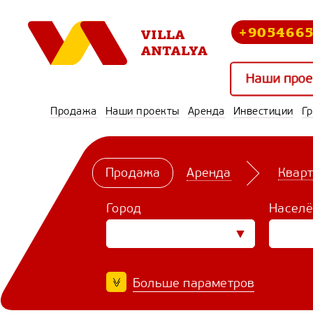
+905466
Наши прое
Продажа
Наши проекты
Аренда
Инвестиции
Г
Продажа
Аренда
Квар
Город
Населё
Больше параметров