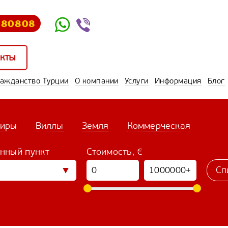
580808
кты
ражданство Турции
О компании
Услуги
Информация
Блог
тиры
Виллы
Земля
Коммерческая
нный пункт
Стоимость, €
Сп