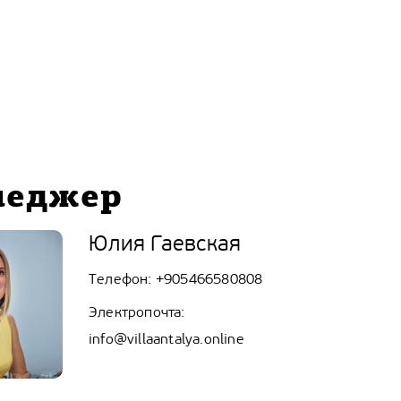
неджер
Юлия Гаевская
Телефон:
+905466580808
Электропочта:
info@villaantalya.online