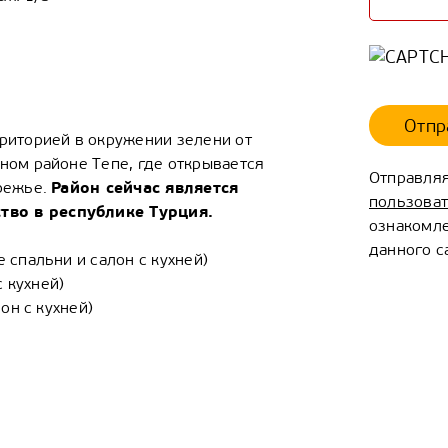
Отпр
риторией в окружении зелени от
ном районе Тепе, где открывается
Отправляя
Район сейчас является
режье.
пользова
во в республике Турция.
ознакомле
данного с
 спальни и салон с кухней)
с кухней)
он с кухней)