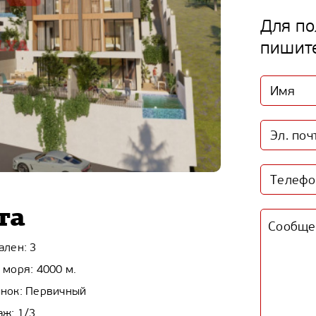
Для по
пишит
та
ален: 3
 моря: 4000 м.
нок: Первичный
аж: 1/3