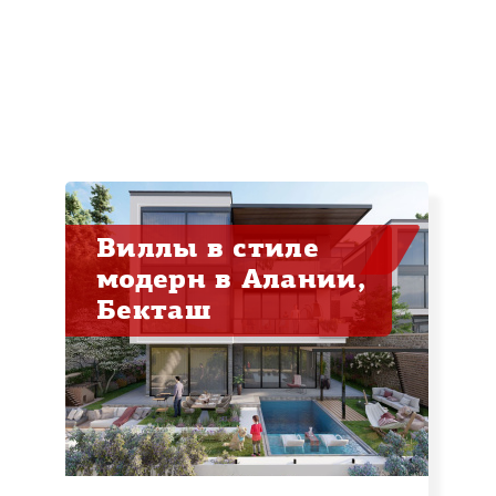
ы
Виллы в стиле
модерн в Алании,
Бекташ