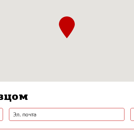
авцом