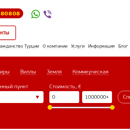
580808
екты
ражданство Турции
О компании
Услуги
Информация
Блог
тиры
Виллы
Земля
Коммерческая
нный пункт
Стоимость, €
Сп