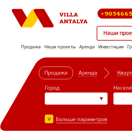
+905466
Наши про
Продажа
Наши проекты
Аренда
Инвестиции
Г
Продажа
Аренда
Квар
Город
Населё
Больше параметров