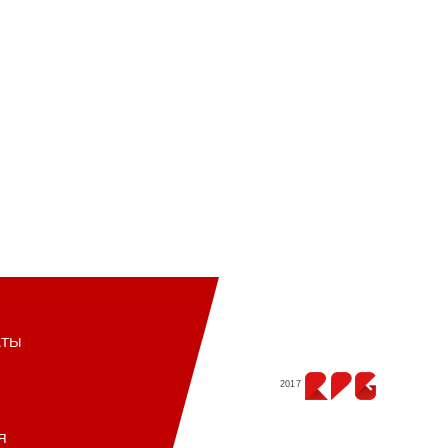
кты
2017
я